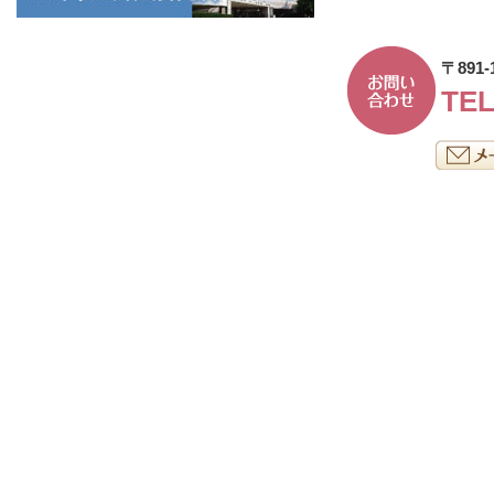
〒891
TEL