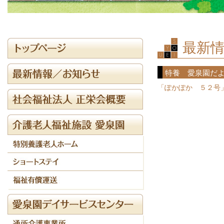
最新情
特養 愛泉園だ
「ぽかぽか ５２号